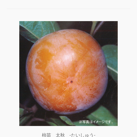
柿苗 太秋 -たいしゅう-