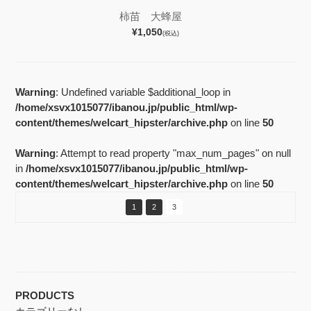
柿苗 大蜂屋
¥1,050
(税込)
Warning
: Undefined variable $additional_loop in
/home/xsvx1015077/ibanou.jp/public_html/wp-
content/themes/welcart_hipster/archive.php
on line
50
Warning
: Attempt to read property "max_num_pages" on null
in
/home/xsvx1015077/ibanou.jp/public_html/wp-
content/themes/welcart_hipster/archive.php
on line
50
1
2
3
PRODUCTS